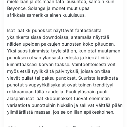
mielellään ja etsimään tätä lausuntoa, samoin kuin
Beyonce, Solange ja monet muut upea
afrikkalaisamerikkalainen kuuluisuus.
Isot laatikk punokset näyttävät fantastiselta
yksinkertaisissa downdoissa, antamalla näyttää
näiden upeiden paksujen punosten koko pituuden.
Yksi suosituimmista tyyleistä on, kun otat muutaman
punoksen otsan yläosasta edestä ja kierrät niitä
kiinnittääksesi korvan taakse. Vaihtoehtoisesti voit
myös etsiä tyylikkäitä päivityksiä, joissa on tilaa
vievät pullat tai paksu punokset. Suurista laatikosta
punotut sivupyyhkäisykalat ovat toinen trendityyli
rokkaamaan tällä kaudella. Puoli ylöspäin puoli
alaspäin isot laatikkopunokset tuovat enemmän
variaatiota punottuihin hiuksiin ja sallivat välttää pään
ylimääräistä massaa, jos se on liian epäkeskoinen.