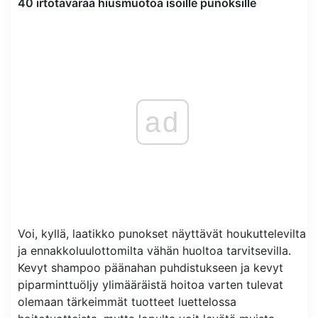
40 irtotavaraa hiusmuotoa isoille punoksille
ad
Voi, kyllä, laatikko punokset näyttävät houkuttelevilta
ja ennakkoluulottomilta vähän huoltoa tarvitsevilla.
Kevyt shampoo päänahan puhdistukseen ja kevyt
piparminttuöljy ylimääräistä hoitoa varten tulevat
olemaan tärkeimmät tuotteet luettelossa