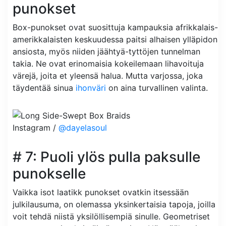
punokset
Box-punokset ovat suosittuja kampauksia afrikkalais-
amerikkalaisten keskuudessa paitsi alhaisen ylläpidon
ansiosta, myös niiden jäähtyä-tyttöjen tunnelman
takia. Ne ovat erinomaisia ​​kokeilemaan lihavoituja
värejä, joita et yleensä halua. Mutta varjossa, joka
täydentää sinua
ihonväri
on aina turvallinen valinta.
Instagram /
@dayelasoul
# 7: Puoli ylös pulla paksulle
punokselle
Vaikka isot laatikk punokset ovatkin itsessään
julkilausuma, on olemassa yksinkertaisia ​​tapoja, joilla
voit tehdä niistä yksilöllisempiä sinulle. Geometriset