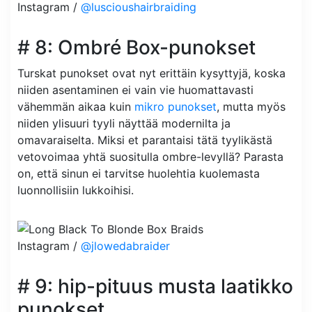
Instagram /
@luscioushairbraiding
# 8: Ombré Box-punokset
Turskat punokset ovat nyt erittäin kysyttyjä, koska
niiden asentaminen ei vain vie huomattavasti
vähemmän aikaa kuin
mikro punokset
, mutta myös
niiden ylisuuri tyyli näyttää modernilta ja
omavaraiselta. Miksi et parantaisi tätä tyylikästä
vetovoimaa yhtä suositulla ombre-levyllä? Parasta
on, että sinun ei tarvitse huolehtia kuolemasta
luonnollisiin lukkoihisi.
Instagram /
@jlowedabraider
# 9: hip-pituus musta laatikko
punokset