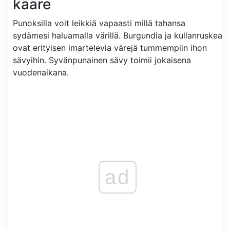
kääre
Punoksilla voit leikkiä vapaasti millä tahansa
sydämesi haluamalla värillä. Burgundia ja kullanruskea
ovat erityisen imartelevia värejä tummempiin ihon
sävyihin. Syvänpunainen sävy toimii jokaisena
vuodenaikana.
ad