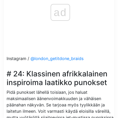
ad
Instagram /
@london_getitdone_braids
# 24: Klassinen afrikkalainen
inspiroima laatikko punokset
Pidä punokset lähellä toisiaan, jos haluat
maksimaalisen äänenvoimakkuuden ja vähäisen
päänahan näkyvän. Se tarjoaa myös tyylikkään ja
laitetun ilmeen. Voit varmasti käydä eloisilla väreillä,
mutta vyötäröllä sijaitsevissa jet-mustissa punoksissa