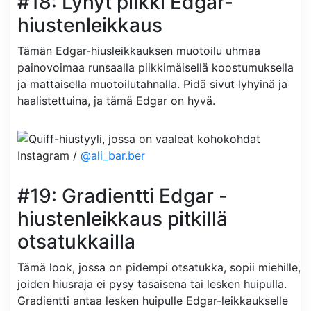
#18: Lyhyt piikki Edgar-
hiustenleikkaus
Tämän Edgar-hiusleikkauksen muotoilu uhmaa
painovoimaa runsaalla piikkimäisellä koostumuksella
ja mattaisella muotoilutahnalla. Pidä sivut lyhyinä ja
haalistettuina, ja tämä Edgar on hyvä.
Instagram /
@ali_bar.ber
#19: Gradientti Edgar -
hiustenleikkaus pitkillä
otsatukkailla
Tämä look, jossa on pidempi otsatukka, sopii miehille,
joiden hiusraja ei pysy tasaisena tai lesken huipulla.
Gradientti antaa lesken huipulle Edgar-leikkaukselle