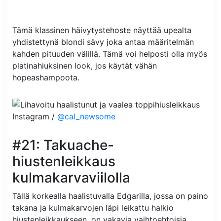
Tämä klassinen häivytystehoste näyttää upealta
yhdistettynä blondi sävy joka antaa määritelmän
kahden pituuden välillä. Tämä voi helposti olla myös
platinahiuksinen look, jos käytät vähän
hopeashampoota.
Instagram /
@cal_newsome
#21: Takuache-
hiustenleikkaus
kulmakarvaviilolla
Tällä korkealla haalistuvalla Edgarilla, jossa on paino
takana ja kulmakarvojen läpi leikattu halkio
hiustenleikkaukseen, on vakavia vaihtoehtoisia