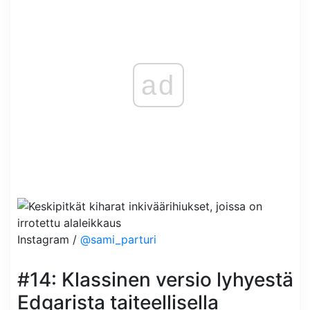
ad
Instagram /
@sami_parturi
#14: Klassinen versio lyhyestä
Edgarista taiteellisella