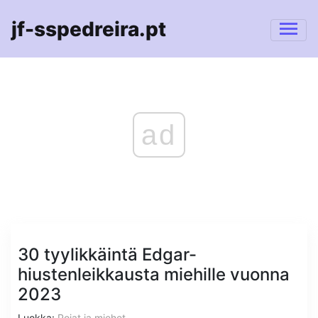
jf-sspedreira.pt
ad
30 tyylikkäintä Edgar-
hiustenleikkausta miehille vuonna
2023
Luokka:
Pojat ja miehet