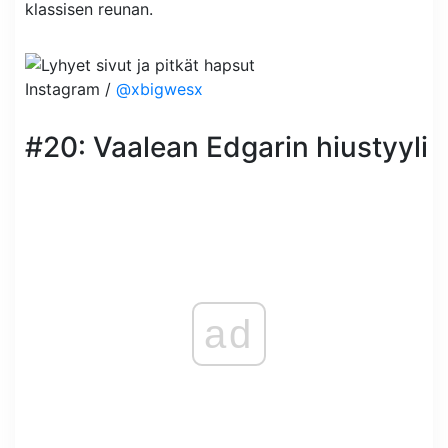
klassisen reunan.
Instagram /
@xbigwesx
#20: Vaalean Edgarin hiustyyli
ad