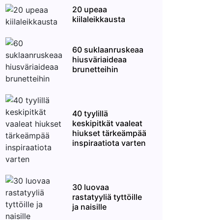
20 upeaa
kiilaleikkausta
60 suklaanruskeaa
hiusväriaideaa
brunetteihin
40 tyylillä
keskipitkät vaaleat
hiukset tärkeämpää
inspiraatiota varten
30 luovaa
rastatyyliä tyttöille
ja naisille