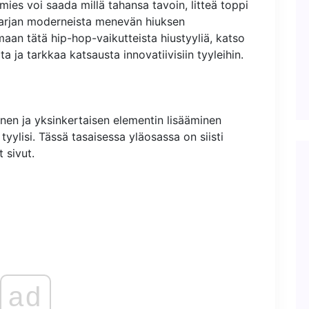
mies voi saada millä tahansa tavoin, litteä toppi
erisarjan moderneista menevän hiuksen
maan tätä hip-hop-vaikutteista hiustyyliä, katso
a ja tarkkaa katsausta innovatiivisiin tyyleihin.
nen ja yksinkertaisen elementin lisääminen
ylisi. Tässä tasaisessa yläosassa on siisti
 sivut.
ad