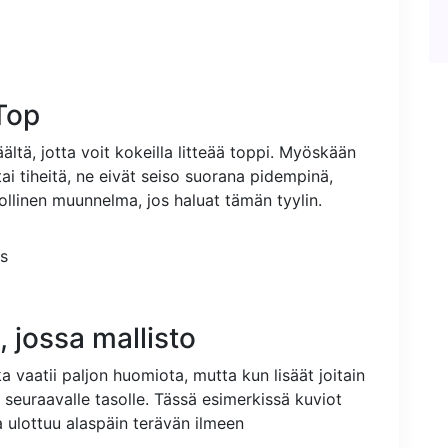
Top
häältä, jotta voit kokeilla litteää toppi. Myöskään
 tai tiheitä, ne eivät seiso suorana pidempinä,
ollinen muunnelma, jos haluat tämän tyylin.
, jossa mallisto
ka vaatii paljon huomiota, mutta kun lisäät joitain
sen seuraavalle tasolle. Tässä esimerkissä kuviot
sa ulottuu alaspäin terävän ilmeen