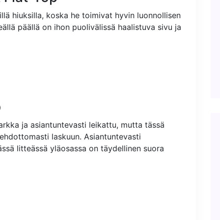
llä hiuksilla, koska he toimivat hyvin luonnollisen
eällä päällä on ihon puolivälissä haalistuva sivu ja
p
rkka ja asiantuntevasti leikattu, mutta tässä
 ehdottomasti laskuun. Asiantuntevasti
tässä litteässä yläosassa on täydellinen suora