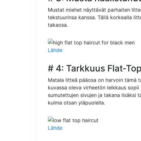
Mustat miehet näyttävät parhaiten littei
tekstuurinsa kanssa. Tällä korkealla litt
takaosa.
Lähde
# 4: Tarkkuus Flat-To
Matala litteä pääosa on harvoin tämä ta
kuvassa oleva virheetön leikkaus sopii
sumutettujen sivujen ja takana lisäksi 
kulma otsan yläpuolella.
Lähde