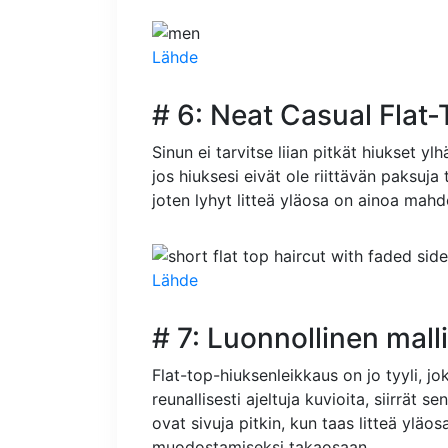
Lähde
# 6: Neat Casual Flat-
Sinun ei tarvitse liian pitkät hiukset yl
jos hiuksesi eivät ole riittävän paksuja
joten lyhyt litteä yläosa on ainoa mahd
Lähde
# 7: Luonnollinen malli
Flat-top-hiuksenleikkaus on jo tyyli, jo
reunallisesti ajeltuja kuvioita, siirrät 
ovat sivuja pitkin, kun taas litteä yläo
muodostamiseksi takaosaan.